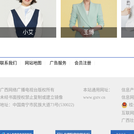
小艾
王博
联系我们
|
网站地图
|
广告服务
|
会员注册
|
广西网络广播电视台版权所有
本站通用网址：
信息产
未经书面授权禁止复制或建立镜像
www.gxtv.cn
信息网
地址：中国南宁市民族大道73号(530022)
桂
互联网
广西壮