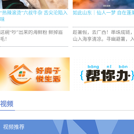
“热辣滚烫”六叔牛杂 舌尖沦陷入
如此山东｜仙人一梦 自在蓬
味
这碗“吵”出来的海鲜粉 鲜掉眉
趁暑假，去广西！串珠成链
毛！
山入海享清凉。寻幽避暑，
逐浪，亲子研学，康养度假
日微途，这五条线路承包你
个夏季！
视频
视频推荐